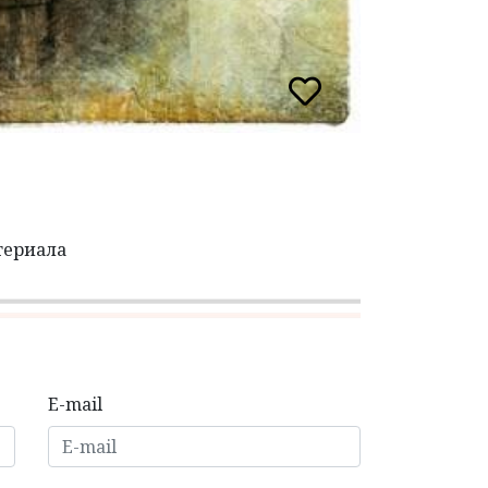
териала
E-mail