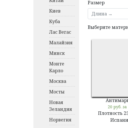
Китай
Размер
Киев
Куба
Выберите матери
Лас Вегас
Малайзия
Минск
Монте
Карло
Москва
Мосты
Антимар
Новая
20 руб. за
Зеландия
Плотность 2
Норвегия
Испани