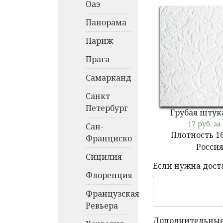
Оаэ
Панорама
Париж
Прага
Самарканд
Санкт
Петербург
Грубая штук
17 руб. за
Сан-
Плотность 1
Франциско
Росси
Сицилия
Если нужна дост
Флоренция
Французская
Ревьера
Дополнительные