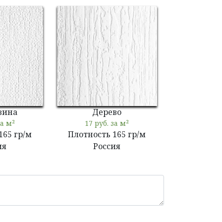
вина
Дерево
за м²
17 руб. за м²
165 гр/м
Плотность 165 гр/м
ия
Россия