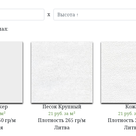
ал:
кер
Песок Крупный
Кож
 м²
21 руб. за м²
21 руб. 
50 гр/м
Плотность 265 гр/м
Плотность 
я
Литва
Лит